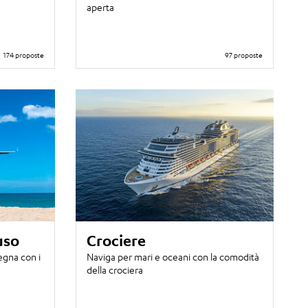
aperta
174 proposte
97 proposte
uso
Crociere
egna con i
Naviga per mari e oceani con la comodità
della crociera