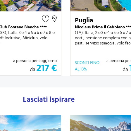
Puglia
Club Fontane Bianche
Nicolaus Prime Il Gabbiano
SR), Italia,
3 o 4 o 5 o 6 o 7 o 8 o
(TA), Italia,
2 o 3 o 4 o 5 o 6 o 7 
oft Inclusive, Miniclub, volo
notti
, pensione completa con b
o
pasti, servizio spiaggia, volo fac
a persona per soggiorno
a persona pe
SCONTI FINO
217 €
da
da
AL 13%
Lasciati ispirare