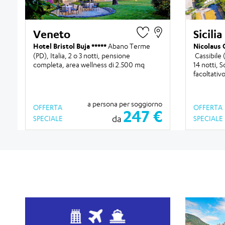
Veneto
Sicilia
Hotel Bristol Buja
Abano Terme
Nicolaus 
(PD), Italia,
2 o 3 notti
, pensione
Cassibile (
completa, area wellness di 2.500 mq
14 notti
, S
facoltativ
a persona per soggiorno
OFFERTA
OFFERTA
247 €
da
SPECIALE
SPECIALE