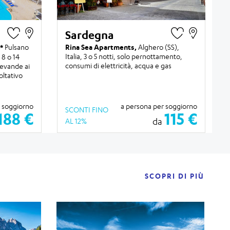
Sardegna
Pulsano
Rina Sea Apartments,
Alghero (SS),
Italia,
3 o 5 notti
, solo pernottamento,
o 8 o 14
consumi di elettricità, acqua e gas
evande ai
oltativo
r soggiorno
a persona per soggiorno
SCONTI FINO
188 €
115 €
da
AL 12%
SCOPRI DI PIÙ