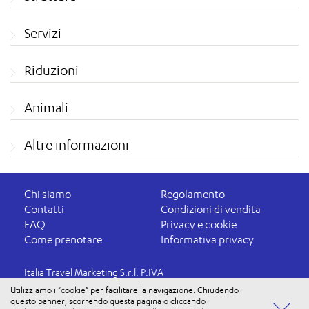
Servizi
Riduzioni
Animali
Altre informazioni
Chi siamo
Regolamento
Contatti
Condizioni di vendita
FAQ
Privacy e cookie
Come prenotare
Informativa privacy
Italia Travel Marketing S.r.l. P.IVA
03816060234
Utilizziamo i "cookie" per facilitare la navigazione. Chiudendo
questo banner, scorrendo questa pagina o cliccando
Aut. Prov. VR 4737/10 - 15/09/2010