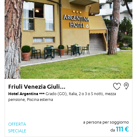
Friuli Venezia Giuli...
Hotel Argentina
Grado (GO), Italia,
2 o 3 o 5 notti
, mezza
pensione, Piscina esterna
a persona per soggiorno
OFFERTA
111 €
da
SPECIALE