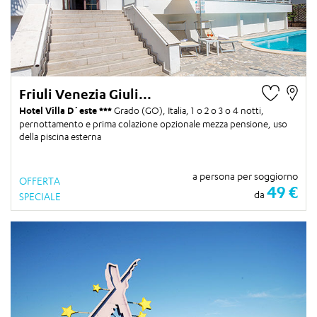
Friuli Venezia Giuli...
Hotel Villa D´este
Grado (GO), Italia,
1 o 2 o 3 o 4 notti
,
pernottamento e prima colazione opzionale mezza pensione, uso
della piscina esterna
a persona per soggiorno
OFFERTA
49 €
da
SPECIALE