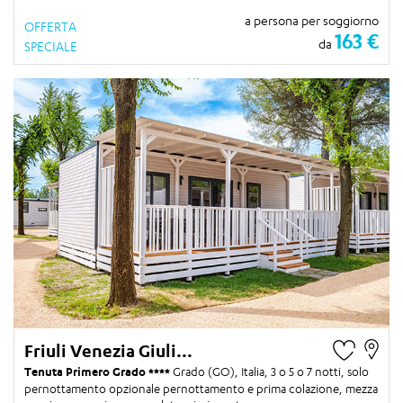
a persona per soggiorno
OFFERTA
163 €
da
SPECIALE
Friuli Venezia Giuli...
Tenuta Primero Grado
Grado (GO), Italia,
3 o 5 o 7 notti
, solo
pernottamento opzionale pernottamento e prima colazione, mezza