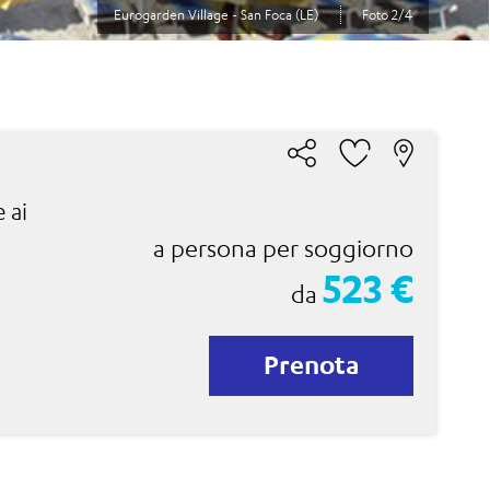
Eurogarden Village - San Foca (LE)
Foto 2/4
 ai
a persona per soggiorno
523 €
da
Prenota