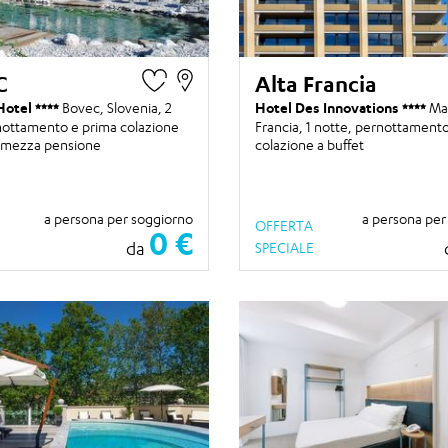
C
Alta Francia
Hotel
Bovec, Slovenia,
2
Hotel Des Innovations
Mar
nottamento e prima colazione
Francia,
1 notte
, pernottamento
 mezza pensione
colazione a buffet
a persona per soggiorno
a persona per
OFFERTA
0 €
da
SPECIALE