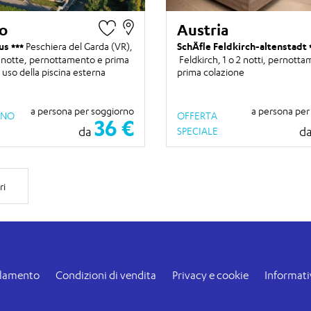
o
Austria
vus
Peschiera del Garda (VR),
SchÄfle Feldkirch-altenstadt
3 notte
, pernottamento e prima
Feldkirch,
1 o 2 notti
, pernotta
 uso della piscina esterna
prima colazione
a persona per soggiorno
a persona per
INO
OFFERTA
36 €
da
d
SPECIALE
ri
lamento
Condizioni di vendita
Privacy e cookie
Informati