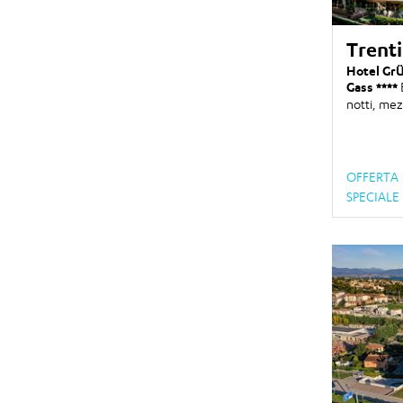
Trent
Hotel GrÜ
Gass
notti
, mez
OFFERTA
SPECIALE