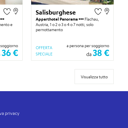
Salisburghese
Apparthotel Panorama
Flachau,
mento e
Austria,
1 o 2 o 3 o 4 o 7 notti
, solo
pernottamento
 soggiorno
a persona per soggiorno
OFFERTA
36 €
38 €
a
da
SPECIALE
Visualizza tutto
va privacy