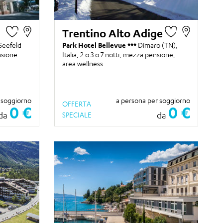
Trentino Alto Adige
Seefeld
Park Hotel Bellevue
Dimaro (TN),
nsione
Italia,
2 o 3 o 7 notti
, mezza pensione,
area wellness
 soggiorno
a persona per soggiorno
OFFERTA
0 €
0 €
da
da
SPECIALE