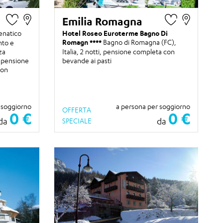
Emilia Romagna
enatico
Hotel Roseo Euroterme Bagno Di
Romagn
Bagno di Romagna (FC),
nto e
za
Italia,
2 notti
, pensione completa con
 pensione
bevande ai pasti
con
 soggiorno
a persona per soggiorno
OFFERTA
0 €
0 €
da
da
SPECIALE