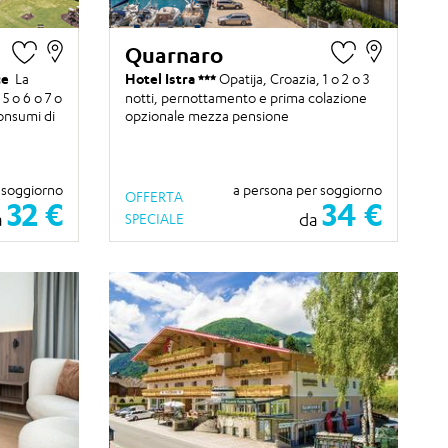
Quarnaro
ce
La
Hotel Istra
Opatija, Croazia,
1 o 2 o 3
 5 o 6 o 7 o
notti
, pernottamento e prima colazione
onsumi di
opzionale mezza pensione
 soggiorno
a persona per soggiorno
OFFERTA
32 €
34 €
a
da
SPECIALE