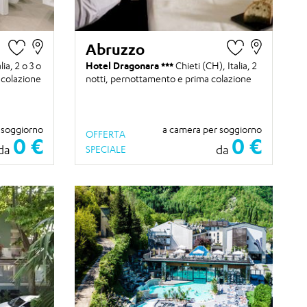
Abruzzo
alia,
2 o 3 o
Hotel Dragonara
Chieti (CH), Italia,
2
 colazione
notti
, pernottamento e prima colazione
 soggiorno
a camera per soggiorno
OFFERTA
0 €
0 €
da
da
SPECIALE