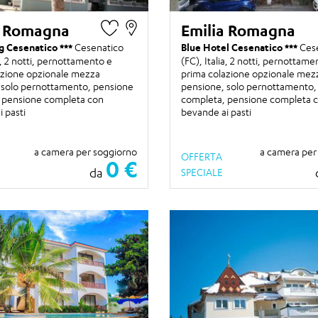
a Romagna
Emilia Romagna
g Cesenatico
Cesenatico
Blue Hotel Cesenatico
Ces
a,
2 notti
, pernottamento e
(FC), Italia,
2 notti
, pernottame
azione opzionale mezza
prima colazione opzionale mez
 solo pernottamento, pensione
pensione, solo pernottamento,
 pensione completa con
completa, pensione completa 
 pasti
bevande ai pasti
a camera per soggiorno
a camera per
OFFERTA
0 €
da
SPECIALE