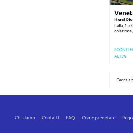
Venet
Hotel Ri
Italia,
1 o 
colazione,
SCONTI F
AL 13%
Carica alt
Chi siamo
Contatti
FAQ
Come prenotare
Rego