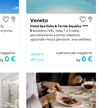
Veneto
ly,
Hotel Spa Suite & Terme Aqualux
 e prima
S
Bardolino (VR), Italia,
1 o 3 notte
,
pernottamento e prima colazione
opzionale mezza pensione, area wellness
 soggiorno
a persona per soggiorno
OFFERTA
0 €
0 €
da
da
SPECIALE