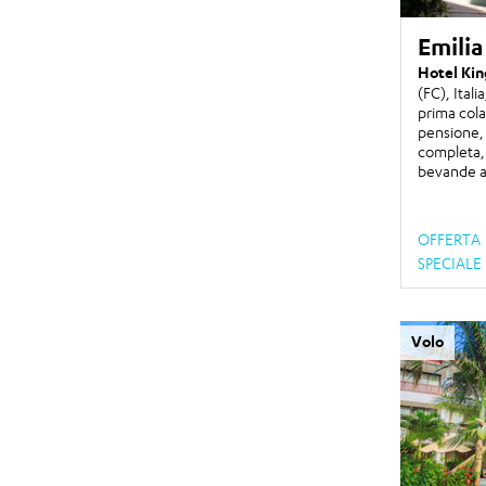
Emili
Hotel Kin
(FC), Itali
prima col
pensione,
completa,
bevande ai
OFFERTA
SPECIALE
Volo