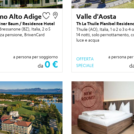
ino Alto Adige
Valle d'Aosta
ner Baum / Residence Hotel
Th La Thuile Planibel Residen
Bressanone (BZ), Italia,
2 o 5
Thuile (AO), Italia,
1 o 2 o 3 o 4 o
za pensione, BrixenCard
14 notti
, solo pernottamento, c
luce e acqua
a persona per soggiorno
a persona per
OFFERTA
0 €
da
d
SPECIALE