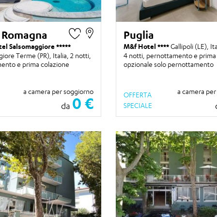
a Romagna
Puglia
tel Salsomaggiore
M&f Hotel
Gallipoli (LE), It
iore Terme (PR), Italia,
2 notti
,
4 notti
, pernottamento e prima
ento e prima colazione
opzionale solo pernottamento
a camera per soggiorno
a camera per
OFFERTA
0 €
da
SPECIALE