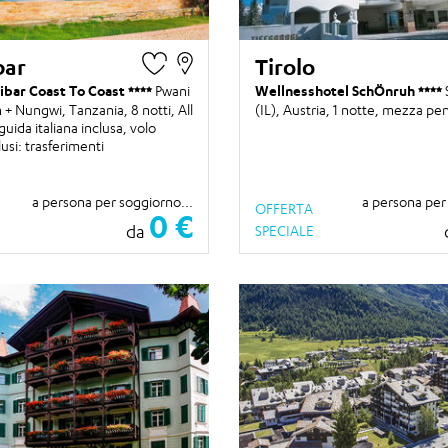
bar
Tirolo
ibar Coast To Coast
Pwani
Wellnesshotel SchÖnruh
+ Nungwi, Tanzania,
8 notti
, All
(IL), Austria,
1 notte
, mezza pe
guida italiana inclusa, volo
lusi: trasferimenti
a persona per soggiorno...
a persona per
OFFERTA
0 €
da
SPECIALE