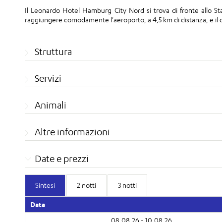
Il Leonardo Hotel Hamburg City Nord si trova di fronte allo St
raggiungere comodamente l'aeroporto, a 4,5 km di distanza, e il c
Struttura
Servizi
Animali
Altre informazioni
Date e prezzi
Sintesi
2 notti
3 notti
Data
08.08.26 - 10.08.26