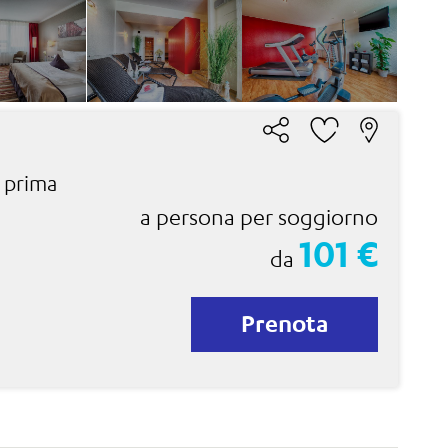
 prima
a persona per soggiorno
101 €
da
Prenota