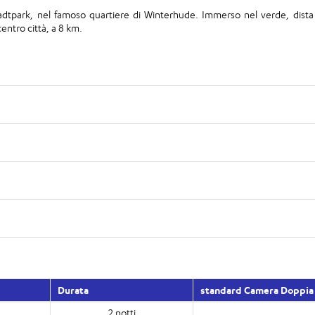
adtpark, nel famoso quartiere di Winterhude. Immerso nel verde, dista
entro città, a 8 km.
Durata
standard Camera Doppia
2 notti