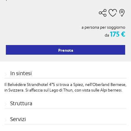
a persona per soggiorno
175 €
da
Prenota
In sintesi
Il Belvédère Strandhotel 4*S si trova a Spiez, nell'Oberland Bernese,
in Svizzera. Si affaccia sul Lago di Thun, con vista sulle Alpi bernesi.
Struttura
Servizi