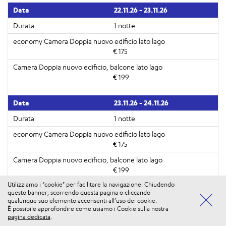
22.11.26 - 23.11.26
1 notte
€ 175
€ 199
23.11.26 - 24.11.26
1 notte
€ 175
€ 199
Utilizziamo i "cookie" per facilitare la navigazione. Chiudendo
questo banner, scorrendo questa pagina o cliccando
24.11.26 - 25.11.26
qualunque suo elemento acconsenti all’uso dei cookie.
È possibile approfondire come usiamo i Cookie sulla nostra
Vuoi usufruire di tutti i vantaggi di iosi PLUS? Accedi alla
1 notte
ENTRA
pagina dedicata
.
tua Area Personale