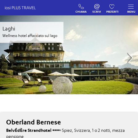
CHIAMA
SCRIVI
PREFERITI
MENU
Laghi
Wellness hotel affacciato sul lago
Oberland Bernese
BelvÉdÈre Strandhotel
Spiez, Svizzera, 1 o 2 notti, mezza
S
pensione