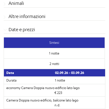
Animali
Altre informazioni
Date e prezzi
Sintesi
1 notte
2 notti
02.09.26 - 03.09.26
1 notte
€ 223
n.d.