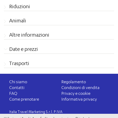
Riduzioni
Animali
Altre informazioni
Date e prezzi
Trasporti
Chi siamo
Regolamento
Contatti
Condizioni di vendita
FAQ
Privacy e cookie
Come prenotare
Informativa privacy
Italia Travel Marketing S.r.l. P.IVA
03816060234