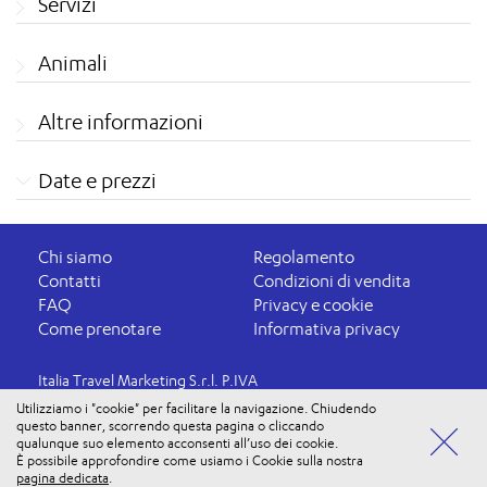
Servizi
Animali
Altre informazioni
Date e prezzi
Chi siamo
Regolamento
Contatti
Condizioni di vendita
FAQ
Privacy e cookie
Come prenotare
Informativa privacy
Italia Travel Marketing S.r.l. P.IVA
03816060234
Utilizziamo i "cookie" per facilitare la navigazione. Chiudendo
questo banner, scorrendo questa pagina o cliccando
Aut. Prov. VR 4737/10 - 15/09/2010
qualunque suo elemento acconsenti all’uso dei cookie.
Polizza Ass. n. 177765037
È possibile approfondire come usiamo i Cookie sulla nostra
Vuoi usufruire di tutti i vantaggi di iosi PLUS? Accedi alla
ENTRA
pagina dedicata
.
tua Area Personale