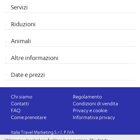
Servizi
Riduzioni
Animali
Altre informazioni
Date e prezzi
Chi siamo
Regolamento
Contatti
Condizioni di vendita
FAQ
Privacy e cookie
Come prenotare
Informativa privacy
Italia Travel Marketing S.r.l. P.IVA
03816060234