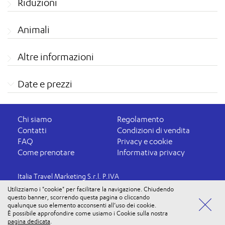
Riduzioni
Animali
Altre informazioni
Date e prezzi
Chi siamo
Regolamento
Contatti
Condizioni di vendita
FAQ
Privacy e cookie
Come prenotare
Informativa privacy
Italia Travel Marketing S.r.l. P.IVA
03816060234
Utilizziamo i "cookie" per facilitare la navigazione. Chiudendo
questo banner, scorrendo questa pagina o cliccando
Aut. Prov. VR 4737/10 - 15/09/2010
qualunque suo elemento acconsenti all’uso dei cookie.
Polizza Ass. n. 177765037
È possibile approfondire come usiamo i Cookie sulla nostra
Vuoi usufruire di tutti i vantaggi di iosi PLUS? Accedi alla
ENTRA
pagina dedicata
.
tua Area Personale