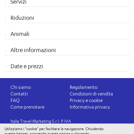
Servizi
Riduzioni
Animali
Altre informazioni
Date e prezzi
Chi siamo
Regolamento
Contatti
Condizioni di vendita
FAQ
Privacy e cookie
Come prenotare
Informativa privacy
Italia Travel Marketing S.r.l. P.IVA
03816060234
Utilizziamo i "cookie" per facilitare la navigazione. Chiudendo
questo banner, scorrendo questa pagina o cliccando