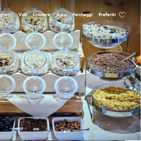
ghetti
Voli
Crociere
Auto
Parcheggi
Preferiti