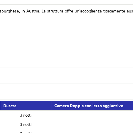
burghese, in Austria. La struttura offre un'accoglienza tipicamente austri
Durata
Camera Doppia con letto aggiuntivo
3 notti
3 notti