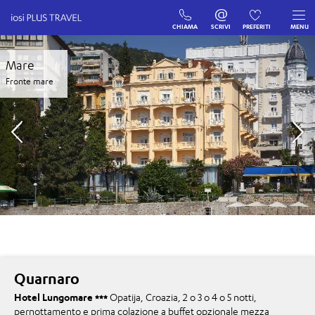
CHIAMA
SCRIVI
PREFERITI
MENU
Mare
Fronte mare
Quarnaro
Hotel Lungomare
Opatija, Croazia, 2 o 3 o 4 o 5 notti,
pernottamento e prima colazione a buffet opzionale mezza