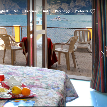
ghetti
Voli
Crociere
Auto
Parcheggi
Preferiti