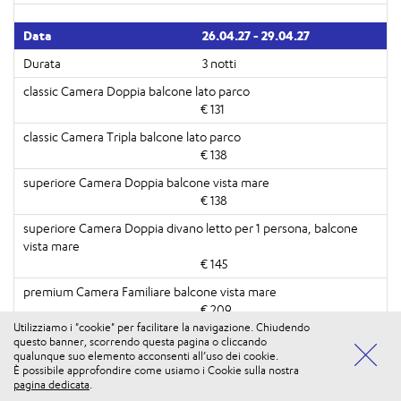
26.04.27 - 29.04.27
3 notti
€ 131
€ 138
€ 138
€ 145
€ 209
Utilizziamo i "cookie" per facilitare la navigazione. Chiudendo
questo banner, scorrendo questa pagina o cliccando
€ 195
qualunque suo elemento acconsenti all’uso dei cookie.
È possibile approfondire come usiamo i Cookie sulla nostra
Vuoi usufruire di tutti i vantaggi di iosi PLUS? Accedi alla
ENTRA
pagina dedicata
.
tua Area Personale