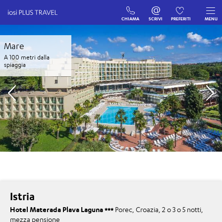
CHIAMA
SCRIVI
PREFERITI
MENU
Mare
A 100 metri dalla
spiaggia
Istria
Hotel Materada Plava Laguna
Porec, Croazia, 2 o 3 o 5 notti,
mezza pensione