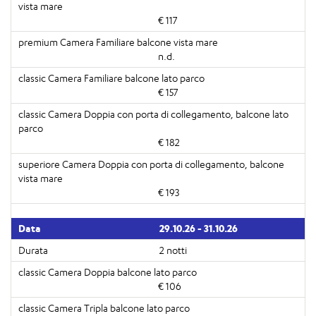
€ 117
n.d.
€ 157
€ 182
€ 193
29.10.26 - 31.10.26
2 notti
€ 106