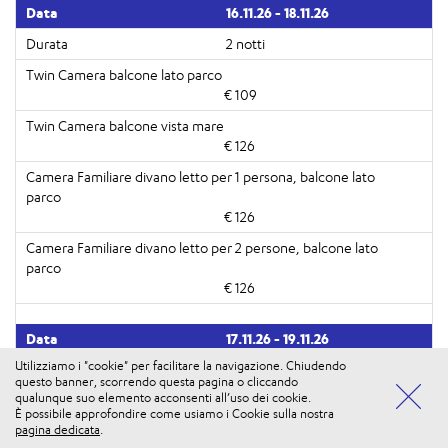
16.11.26 - 18.11.26
2 notti
€ 109
€ 126
€ 126
€ 126
17.11.26 - 19.11.26
Utilizziamo i "cookie" per facilitare la navigazione. Chiudendo
2 notti
questo banner, scorrendo questa pagina o cliccando
qualunque suo elemento acconsenti all’uso dei cookie.
È possibile approfondire come usiamo i Cookie sulla nostra
Vuoi usufruire di tutti i vantaggi di iosi PLUS? Accedi alla
€ 109
ENTRA
pagina dedicata
.
tua Area Personale