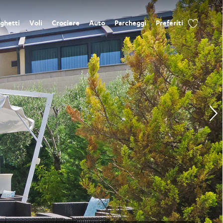
ghetti
Voli
Crociere
Auto
Parcheggi
Preferiti