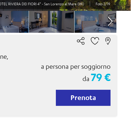
TEL RIVIERA DEI FIORI 4* - San Lorenzo al Mare (IM)
Foto 2/19
one,
a persona per soggiorno
79 €
da
Prenota