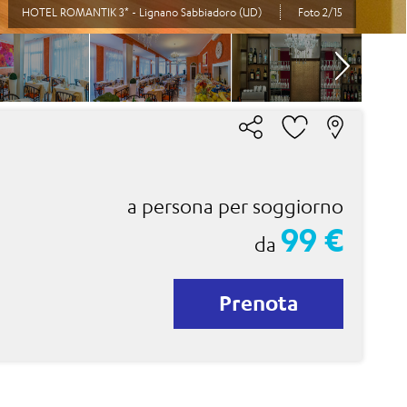
HOTEL ROMANTIK 3* - Lignano Sabbiadoro (UD)
Foto 2/15
a persona per soggiorno
99 €
da
Prenota