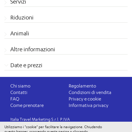
Servizi
Riduzioni
Animali
Altre informazioni
Date e prezzi
Chi siamo
Regolamento
Contatti
Condizioni di vendita
FAQ
Privacy e cookie
Come prenotare
Informativa privacy
Italia Travel Marketing S.r.l. P.IVA
03816060234
Utilizziamo i "cookie" per facilitare la navigazione. Chiudendo
questo banner, scorrendo questa pagina o cliccando