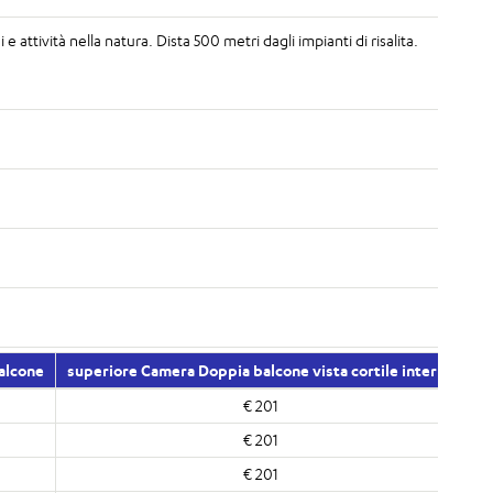
e attività nella natura. Dista 500 metri dagli impianti di risalita.
alcone
superiore Camera Doppia balcone vista cortile interno
€ 201
€ 201
€ 201