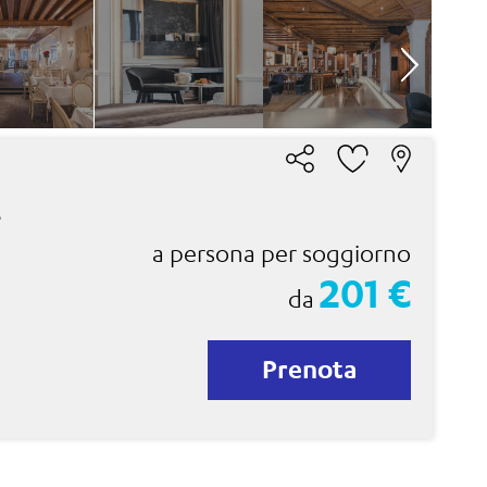
e
a persona per soggiorno
201 €
da
Prenota