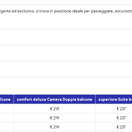
legante ed esclusivo, si trova in posizione ideale per passeggiate, escursioni 
alcone
comfort deluxe Camera Doppia balcone
superiore Suite b
€ 219
€ 237
€ 219
€ 237
€ 219
€ 237